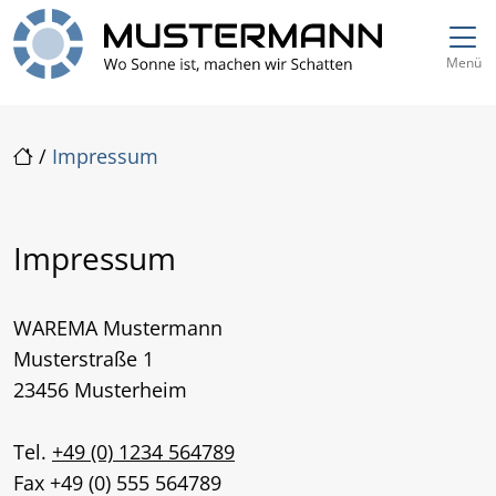
Direkt zur Top-Navigation
Direkt zur Hauptnavigation
Zum Inhalt springen
Direkt zum Footer
Hauptnavigation
Menü
/
Impressum
Impressum
WAREMA Mustermann
Musterstraße 1
23456 Musterheim
Tel.
+49 (0) 1234 564789
Fax +49 (0) 555 564789