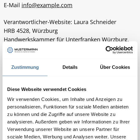
E-Mail
info@example.com
Verantwortlicher-Website: Laura Schneider
HRB 4528, Würzburg
Handwerkskammer für Unterfranken Würzburg,
Betriebs-Nr.: 0522133
DE811240418
Zustimmung
Details
Über Cookies
Realisiert von:
KIM Krick Interactive Media GmbH + Co. KG |
Diese Webseite verwendet Cookies
www.krick.com
Wir verwenden Cookies, um Inhalte und Anzeigen zu
personalisieren, Funktionen für soziale Medien anbieten
Alle Rechte vorbehalten. Die auf der Website
zu können und die Zugriffe auf unsere Website zu
verwendeten Texte, Bilder, Grafiken, Dateien usw.
analysieren. Außerdem geben wir Informationen zu Ihrer
unterliegen dem Urheberrecht und anderen
Verwendung unserer Website an unsere Partner für
Gesetzen zum Schutz des geistigen Eigentums.
soziale Medien, Werbung und Analysen weiter. Unsere