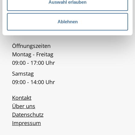
s
Auswahl erlauben
23456 Musterheim
w
a
+49 (0) 1234 564789
Ablehnen
h
info@example.com
l
Öffnungszeiten
Montag - Freitag
09:00 - 17:00 Uhr
Samstag
09:00 - 14:00 Uhr
Kontakt
Über uns
Datenschutz
Impressum