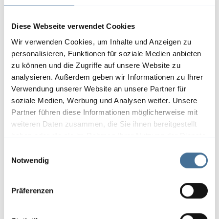
Diese Webseite verwendet Cookies
Wir verwenden Cookies, um Inhalte und Anzeigen zu
personalisieren, Funktionen für soziale Medien anbieten
zu können und die Zugriffe auf unsere Website zu
Funksysteme
analysieren. Außerdem geben wir Informationen zu Ihrer
Verwendung unserer Website an unsere Partner für
soziale Medien, Werbung und Analysen weiter. Unsere
Partner führen diese Informationen möglicherweise mit
Vorteile unserer
weiteren Daten zusammen, die Sie ihnen bereitgestellt
Steuerungssysteme
haben oder die sie im Rahmen Ihrer Nutzung der Dienste
gesammelt haben.
E
Notwendig
i
n
w
Präferenzen
i
l