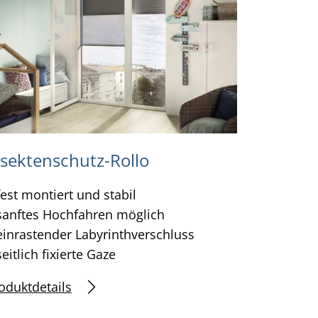
nsektenschutz-Rollo
fest montiert und stabil
sanftes Hochfahren möglich
einrastender Labyrinthverschluss
seitlich fixierte Gaze
oduktdetails