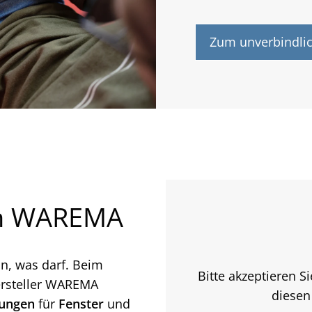
Zum unverbindli
on WAREMA
in, was darf. Beim
Bitte akzeptieren S
ersteller WAREMA
diesen
sungen
für
Fenster
und