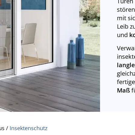
Türen 
störe
mit si
Leib z
und
k
Verwan
insekt
langl
gleich
fertig
Maß
f
us
/
Insektenschutz