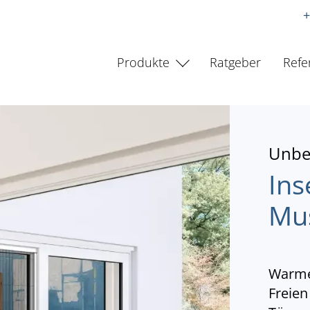
+
Produkte
Ratgeber
Refe
Unbe
Ins
Mu
Warme
Freien