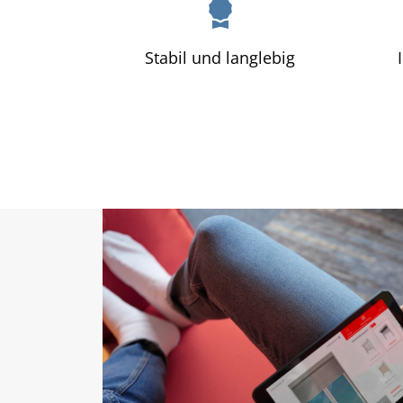
w
a
h
Stabil und langlebig
l