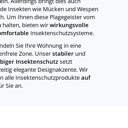
ein. Allerdings bringt dies auch
nde Insekten wie Mücken und Wespen
ch. Um Ihnen diese Plagegeister vom
u halten, bieten wir
wirkungsvolle
omfortable
Insektenschutzsysteme.
deln Sie Ihre Wohnung in eine
enfreie Zone. Unser
stabiler
und
ebiger Insektenschutz
setzt
zeitig elegante Designakzente. Wir
en alle Insektenschutzprodukte
auf
ür Sie an.