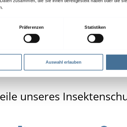
 Daten zusammen, die Sie ihnen bereitgestellt haben oder die s
ideal für große Flächen
n.
flexible Bedienung innen/außen
komfortable Lösung, platzsparend
Präferenzen
Statistiken
Produktdetails
Pr
Auswahl erlauben
eile unseres Insektensch