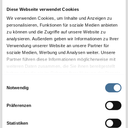
Diese Webseite verwendet Cookies
Wir verwenden Cookies, um Inhalte und Anzeigen zu
personalisieren, Funktionen für soziale Medien anbieten
zu können und die Zugriffe auf unsere Website zu
analysieren. Außerdem geben wir Informationen zu Ihrer
Verwendung unserer Website an unsere Partner für
soziale Medien, Werbung und Analysen weiter. Unsere
Partner führen diese Informationen möglicherweise mit
weiteren Daten zusammen, die Sie ihnen bereitgestellt
haben oder die sie im Rahmen Ihrer Nutzung der Dienste
gesammelt haben.
E
Insektenschutz hält lästige Tiere fern
Notwendig
i
und sorgt gleichzeitig für frische Luft
n
und ein angenehmes Raumklima.
w
Präferenzen
i
l
l
Statistiken