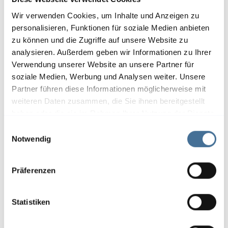
Wir verwenden Cookies, um Inhalte und Anzeigen zu
personalisieren, Funktionen für soziale Medien anbieten
Fenster konfigurieren
zu können und die Zugriffe auf unsere Website zu
analysieren. Außerdem geben wir Informationen zu Ihrer
Konfigurieren Sie Ihr
Fenster mit dem
Verwendung unserer Website an unsere Partner für
passenden Sonnenschutz
und erhalten Sie ein
soziale Medien, Werbung und Analysen weiter. Unsere
unverbindliches Angebot.
Partner führen diese Informationen möglicherweise mit
weiteren Daten zusammen, die Sie ihnen bereitgestellt
haben oder die sie im Rahmen Ihrer Nutzung der Dienste
gesammelt haben.
E
Notwendig
i
n
w
Präferenzen
i
l
l
Statistiken
i
g