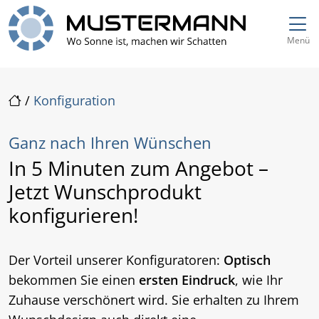
Direkt zur Top-Navigation
Direkt zur Hauptnavigation
Zum Inhalt springen
Direkt zum Footer
Hauptnavigation
Menü
/
Konfiguration
Ganz nach Ihren Wünschen
In 5 Minuten zum Angebot –
Jetzt Wunschprodukt
konfigurieren!
Der Vorteil unserer Konfiguratoren:
Optisch
bekommen Sie einen
ersten Eindruck
, wie Ihr
Zuhause verschönert wird. Sie erhalten zu Ihrem