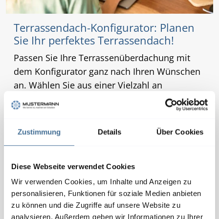
Terrassendach-Konfigurator: Planen
Sie Ihr perfektes Terrassendach!
Passen Sie Ihre Terrassenüberdachung mit
dem Konfigurator ganz nach Ihren Wünschen
an. Wählen Sie aus einer Vielzahl an
verschiedenen Modellen und einer breiten
Auswahl an Zusatzausstattungen wie
Heizstrahlern, Beleuchtung und
Zustimmung
Details
Über Cookies
Seitenelementen.
Sie erhalten schnell Ihr Angebot – starten Sie
Diese Webseite verwendet Cookies
jetzt!
Wir verwenden Cookies, um Inhalte und Anzeigen zu
personalisieren, Funktionen für soziale Medien anbieten
zu können und die Zugriffe auf unsere Website zu
Jetzt Terrassendach konfigurieren
analysieren. Außerdem geben wir Informationen zu Ihrer