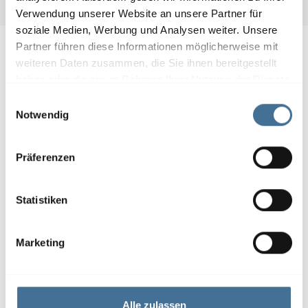
Verwendung unserer Website an unsere Partner für
soziale Medien, Werbung und Analysen weiter. Unsere
Partner führen diese Informationen möglicherweise mit
weiteren Daten zusammen, die Sie ihnen bereitgestellt
haben oder die sie im Rahmen Ihrer Nutzung der Dienste
gesammelt haben.
E
Notwendig
i
Bitte akzeptieren Sie die
Marketing
n
Cookies, damit Sie diesen Inhalt sehen
w
Präferenzen
können.
i
l
l
Statistiken
i
g
Lassen Sie sich inspirieren
Marketing
u
Terrassendächer von WAREMA
n
g
s
Alle zulassen