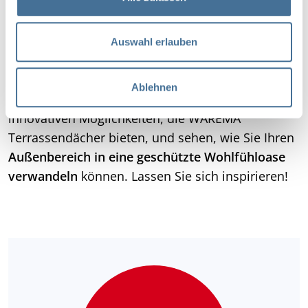
Unsere Terrassendächer entstehen in enger
a
Zusammenarbeit mit unserem Partner WAREMA,
u
s
dem führenden Hersteller für
Auswahl erlauben
w
Sonnenschutzlösungen
„Made in Germany“
.
a
Ablehnen
h
In unserem Video erfahren Sie mehr über die
l
innovativen Möglichkeiten, die WAREMA
Terrassendächer bieten, und sehen, wie Sie Ihren
Außenbereich in eine geschützte Wohlfühloase
verwandeln
können. Lassen Sie sich inspirieren!