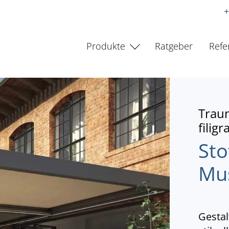
+
Produkte
Ratgeber
Refe
Trau
filig
Sto
Mu
Gestal