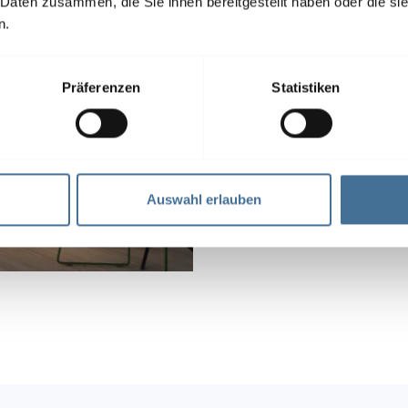
Überblick
 Daten zusammen, die Sie ihnen bereitgestellt haben oder die s
n.
Entdecken Sie, wie wir m
Präferenzen
Statistiken
Kunden begeistern – lass
Zu den Referenzen
Auswahl erlauben