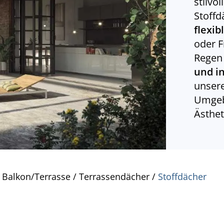
stilvo
Stoffd
flexib
oder F
Regen 
und i
unsere
Umgeb
Ästhet
 Balkon/Terrasse
/
Terrassendächer
/
Stoffdächer