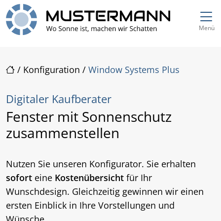
Direkt zur Top-Navigation
Direkt zur Hauptnavigation
Zum Inhalt springen
Direkt zum Footer
Hauptnavigation
Menü
/
Konfiguration
/
Window Systems Plus
Digitaler Kaufberater
Fenster mit Sonnenschutz
zusammenstellen
Nutzen Sie unseren Konfigurator. Sie erhalten
sofort
eine
Kostenübersicht
für Ihr
Wunschdesign. Gleichzeitig gewinnen wir einen
ersten Einblick in Ihre Vorstellungen und
Wünsche.