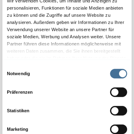
Wir verwenden Cookies, um Inhalte und Anzeigen zu
personalisieren, Funktionen für soziale Medien anbieten
zu können und die Zugriffe auf unsere Website zu
analysieren. Außerdem geben wir Informationen zu Ihrer
Verwendung unserer Website an unsere Partner für
soziale Medien, Werbung und Analysen weiter. Unsere
Partner führen diese Informationen möglicherweise mit
weiteren Daten zusammen, die Sie ihnen bereitgestellt
haben oder die sie im Rahmen Ihrer Nutzung der Dienste
gesammelt haben.
E
Notwendig
i
n
w
Präferenzen
i
l
l
Statistiken
i
g
Marketing
u