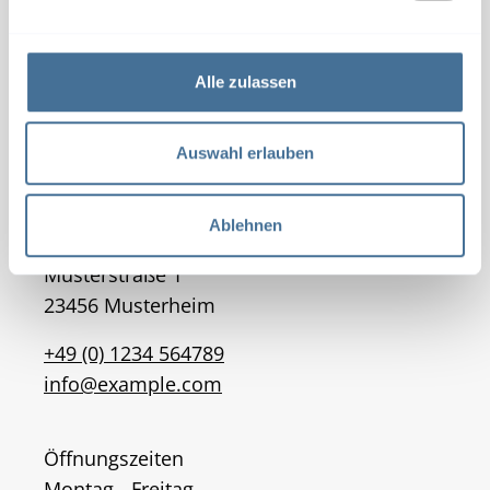
n
g
s
Alle zulassen
a
u
s
Auswahl erlauben
w
a
Ablehnen
h
WAREMA Mustermann
l
Musterstraße 1
23456 Musterheim
+49 (0) 1234 564789
info@example.com
Öffnungszeiten
Montag - Freitag