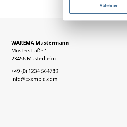
l
Ablehnen
i
g
u
n
g
WAREMA Mustermann
s
Musterstraße 1
a
23456 Musterheim
u
s
+49 (0) 1234 564789
w
info@example.com
a
h
l