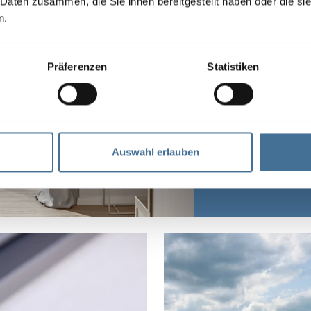
 Daten zusammen, die Sie ihnen bereitgestellt haben oder die s
n.
Smart Hom
Präferenzen
Statistiken
vernetzen 
Komfort, S
Energieeffi
steuerbar
Auswahl erlauben
Sprachbef