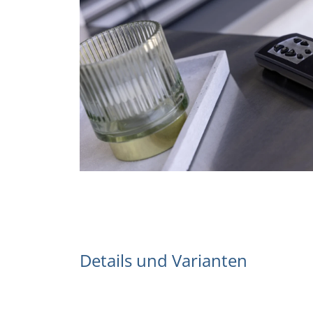
w
a
h
l
Details und Varianten