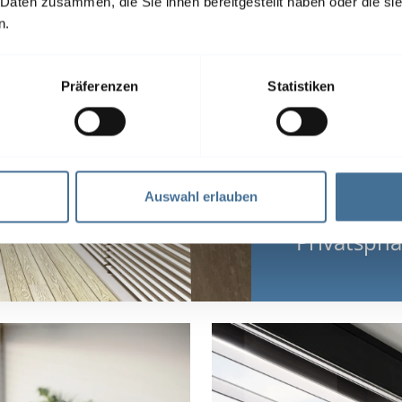
 Daten zusammen, die Sie ihnen bereitgestellt haben oder die s
n.
Präferenzen
Statistiken
Außenjalou
Licht und 
Schutz vor
Auswahl erlauben
für mehr 
Privatsphä