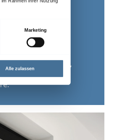
ie im Rahmen Ihrer Nutzung
Marketing
sien regulieren das
bieten gleichzeitig
 neugierigen Blicken,
Alle zulassen
Komfort und
re.