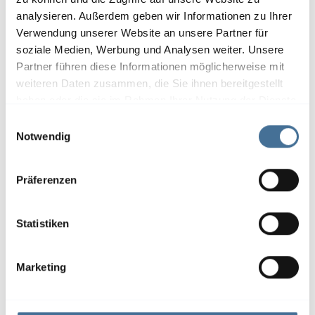
analysieren. Außerdem geben wir Informationen zu Ihrer
Verwendung unserer Website an unsere Partner für
soziale Medien, Werbung und Analysen weiter. Unsere
Partner führen diese Informationen möglicherweise mit
weiteren Daten zusammen, die Sie ihnen bereitgestellt
Jalousien ermöglichen präzise
haben oder die sie im Rahmen Ihrer Nutzung der Dienste
gesammelt haben.
Lichtsteuerung und sorgen für mehr
E
Notwendig
i
Privatsphäre sowie eine angenehme
n
Atmosphäre im Raum.
w
Präferenzen
i
l
l
Statistiken
i
g
Marketing
u
n
g