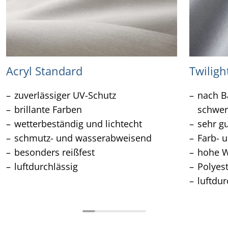
Acryl Standard
Twiligh
zuverlässiger UV-Schutz
nach Ba
brillante Farben
schwer
wetterbeständig und lichtecht
sehr g
schmutz- und wasserabweisend
Farb- u
besonders reißfest
hohe W
luftdurchlässig
Polyes
luftdur