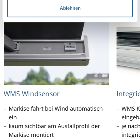
a
Ablehnen
h
l
WMS Windsensor
Integri
Markise fährt bei Wind automatisch
WMS Ko
ein
eingeb
kaum sichtbar am Ausfallprofil der
je nac
Markise montiert
integr