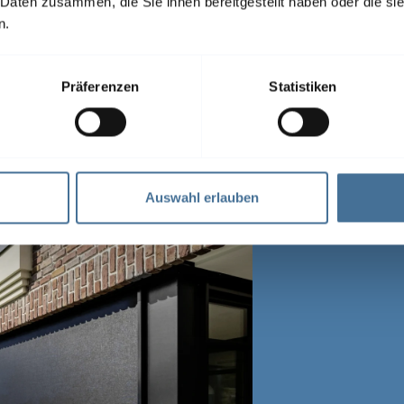
 Daten zusammen, die Sie ihnen bereitgestellt haben oder die s
n.
s Veozip, WAREMA SecuTex-Gewebe A2, Acryl Standard, 
en: gemeinsam mit Fenster; Markise: direkt auf dem 
Präferenzen
Statistiken
Auswahl erlauben