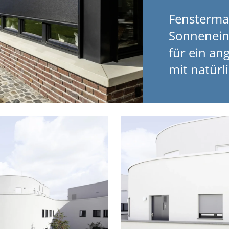
Fenstermar
Sonnenein
für ein a
mit natürl