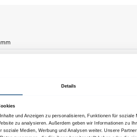
0 mm
0 mm
ZIP-Führung
Details
r, WMS Funkmotor
Cookies
 Wandstärken von 240, 300 und 365 mm, lieferbar fü
nhalte und Anzeigen zu personalisieren, Funktionen für soziale
n erhältlich (z. B. für bauseitige Mauerwerkskästen)
Website zu analysieren. Außerdem geben wir Informationen zu I
r soziale Medien, Werbung und Analysen weiter. Unsere Partner
Austausch der Fenster, Neubau, Renovierung