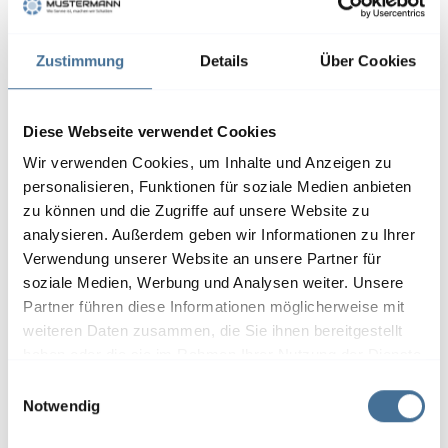
Zustimmung
Details
Über Cookies
Diese Webseite verwendet Cookies
Wir verwenden Cookies, um Inhalte und Anzeigen zu
personalisieren, Funktionen für soziale Medien anbieten
zu können und die Zugriffe auf unsere Website zu
analysieren. Außerdem geben wir Informationen zu Ihrer
Verwendung unserer Website an unsere Partner für
soziale Medien, Werbung und Analysen weiter. Unsere
Sonnenschirme bieten flexiblen
Partner führen diese Informationen möglicherweise mit
weiteren Daten zusammen, die Sie ihnen bereitgestellt
Schatten und schaffen einen
haben oder die sie im Rahmen Ihrer Nutzung der Dienste
gemütlichen Platz zum Entspannen im
gesammelt haben.
E
Freien.
Notwendig
i
n