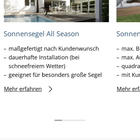
Sonnensegel All Season
Sonnen
maßgefertigt nach Kundenwunsch
max. B
dauerhafte Installation (bei
max. A
schneefreiem Wetter)
quadra
geeignet für besonders große Segel
mit Ku
Mehr erfahren
Mehr erf