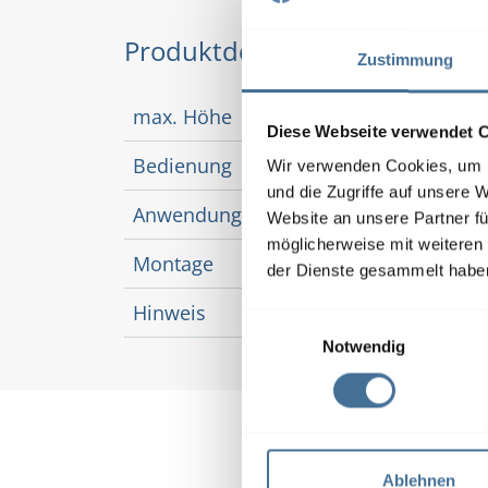
Produktdetails
Zustimmung
max. Höhe
300
Diese Webseite verwendet 
Bedienung
manu
Wir verwenden Cookies, um I
und die Zugriffe auf unsere 
Anwendungsbereich
Bilds
Website an unsere Partner fü
möglicherweise mit weiteren
Montage
Deck
der Dienste gesammelt habe
Hinweis
Beste
E
Notwendig
i
n
w
i
l
l
Ablehnen