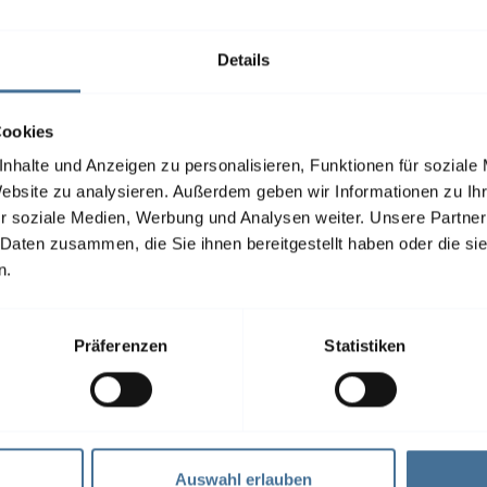
Details
0 mm
Cookies
ell
nhalte und Anzeigen zu personalisieren, Funktionen für soziale
Website zu analysieren. Außerdem geben wir Informationen zu I
chirmarbeitsplätze, Fenster, Festverglasung, Türen
r soziale Medien, Werbung und Analysen weiter. Unsere Partner
 Daten zusammen, die Sie ihnen bereitgestellt haben oder die s
enmontage, Wandmontage
n.
llbreite individuell, Bestellhöhe - stoffabhängig
Präferenzen
Statistiken
Auswahl erlauben