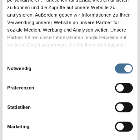
zu können und die Zugriffe auf unsere Website zu
analysieren. Außerdem geben wir Informationen zu Ihrer
Verwendung unserer Website an unsere Partner für
soziale Medien, Werbung und Analysen weiter. Unsere
Partner führen diese Informationen möglicherweise mit
weiteren Daten zusammen, die Sie ihnen bereitgestellt
haben oder die sie im Rahmen Ihrer Nutzung der Dienste
Smart Home-Technologien vernetzen
gesammelt haben.
E
Ihre Geräte für mehr Komfort,
Notwendig
i
Sicherheit und Energieeffizienz – alles
n
w
steuerbar per App oder Sprachbefehl.
Präferenzen
i
l
l
Statistiken
i
g
Marketing
u
n