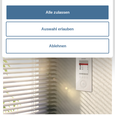
g
s
Alle zulassen
a
u
s
Auswahl erlauben
w
a
Ablehnen
h
l