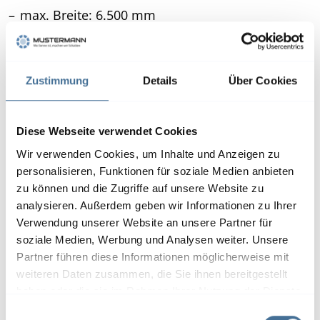
max. Breite: 6.500 mm
max. Ausfall: 6.000 mm
hohe Windstabilität
flache und kompakte Bauweise
Zustimmung
Details
Über Cookies
Produktdetails
Diese Webseite verwendet Cookies
Wir verwenden Cookies, um Inhalte und Anzeigen zu
Vorteile unserer
personalisieren, Funktionen für soziale Medien anbieten
Wintergartenmarkisen
zu können und die Zugriffe auf unsere Website zu
analysieren. Außerdem geben wir Informationen zu Ihrer
Verwendung unserer Website an unsere Partner für
soziale Medien, Werbung und Analysen weiter. Unsere
Partner führen diese Informationen möglicherweise mit
weiteren Daten zusammen, die Sie ihnen bereitgestellt
haben oder die sie im Rahmen Ihrer Nutzung der Dienste
Hohe Windstabilität
gesammelt haben.
E