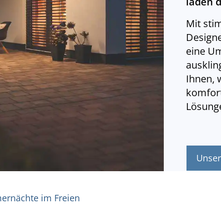
laden 
Mit sti
Designe
eine Um
ausklin
Ihnen, 
komfort
Lösunge
Unser
rnächte im Freien