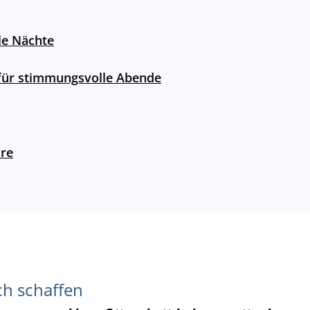
le Nächte
 für stimmungsvolle Abende
äre
ch schaffen