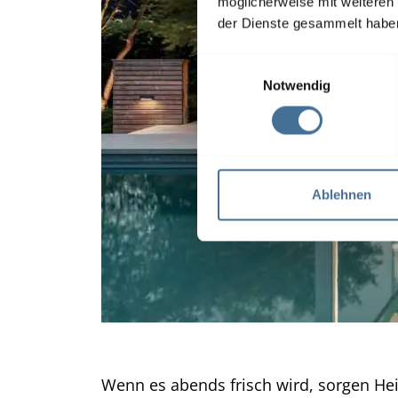
möglicherweise mit weiteren
der Dienste gesammelt habe
E
Notwendig
i
n
w
i
l
l
Ablehnen
i
g
u
n
g
s
a
u
Wenn es abends frisch wird, sorgen He
s