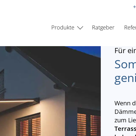
+
Produkte
Ratgeber
Refe
Für ei
Som
gen
Wenn di
Dämmeru
zum Lie
Terrass