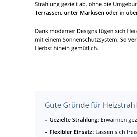
w
Strahlung gezielt ab, ohne die Umgebun
a
Terrassen, unter Markisen oder in übe
h
l
Dank moderner Designs fügen sich Heizs
mit einem Sonnenschutzsystem.
So ver
Herbst hinein gemütlich.
Gute Gründe für Heizstrahl
Gezielte
Strahlung:
Erwärmen gezi
Flexibler Einsatz:
Lassen sich freis