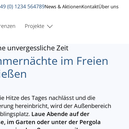
49 (0) 1234 564789
News & Aktionen
Kontakt
Über uns
renzen
Projekte
ne unvergessliche Zeit
mernächte im Freien
ießen
e Hitze des Tages nachlässt und die
ng hereinbricht, wird der Außenbereich
blingsplatz.
Laue Abende auf der
e, im Garten oder unter der Pergola