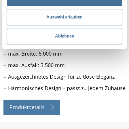
a
u
s
Auswahl erlauben
w
a
Ablehnen
h
Kassetten-Markise Terrea K55
l
max. Breite: 6.000 mm
max. Ausfall: 3.500 mm
Ausgezeichnetes Design für zeitlose Eleganz
Harmonisches Design – passt zu jedem Zuhause
Produktdetails