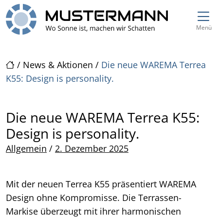
Direkt zur Top-Navigation
Direkt zur Hauptnavigation
Zum Inhalt springen
Direkt zum Footer
Hauptnavigation
Menü
/
News & Aktionen
/
Die neue WAREMA Terrea
K55: Design is personality.
Die neue WAREMA Terrea K55:
Design is personality.
Posted on
Allgemein
/
2. Dezember 2025
Mit der neuen Terrea K55 präsentiert WAREMA
Design ohne Kompromisse. Die Terrassen-
Markise überzeugt mit ihrer harmonischen