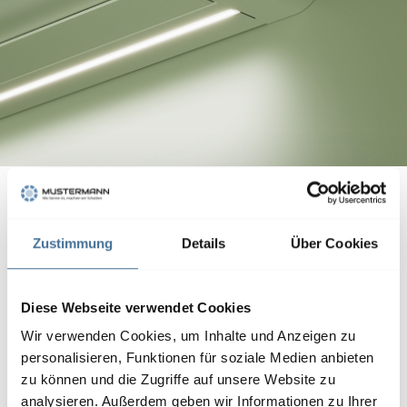
Ein weiteres Highlight:
Auf Wunsch ermöglichen
zwei voneinander unabhängige integrierte,
Zustimmung
Details
Über Cookies
dimmbare LED-Streifen eine Beleuchtung der
Terrasse im offenen und geschlossenen Zustand –
direktes oder Ambientelicht, Sie haben die Wahl.
Diese Webseite verwendet Cookies
Weitere hochwertige Features runden die K55 ab:
Wir verwenden Cookies, um Inhalte und Anzeigen zu
personalisieren, Funktionen für soziale Medien anbieten
Das optionale Volant-Rollo gewährleistet
zu können und die Zugriffe auf unsere Website zu
Privatsphäre und Blendschutz, während der
analysieren. Außerdem geben wir Informationen zu Ihrer