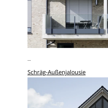
w
a
h
l
…
Schräg-Außenjalousie