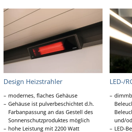
Design Heizstrahler
LED-/R
modernes, flaches Gehäuse
dimmba
Gehäuse ist pulverbeschichtet d.h.
Beleuc
Farbanpassung an das Gestell des
Beleuc
Sonnenschutzproduktes möglich
und/od
hohe Leistung mit 2200 Watt
LED-Be