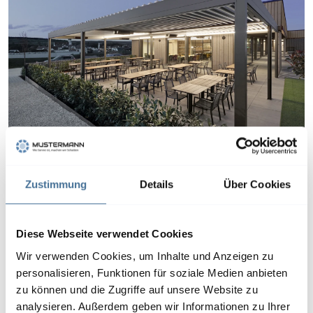
Lamellendächer bieten flexiblen
Zustimmung
Details
Über Cookies
Sonnenschutz und schaffen eine
angenehme Wohlfühlatmosphäre im
Diese Webseite verwendet Cookies
Freien.
Wir verwenden Cookies, um Inhalte und Anzeigen zu
personalisieren, Funktionen für soziale Medien anbieten
zu können und die Zugriffe auf unsere Website zu
analysieren. Außerdem geben wir Informationen zu Ihrer