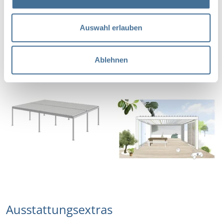
a
u
s
Auswahl erlauben
w
a
Ablehnen
h
Details und Varianten
l
Ausstattungsextras