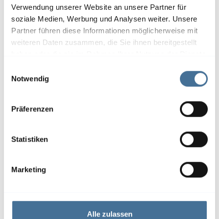
Verwendung unserer Website an unsere Partner für
soziale Medien, Werbung und Analysen weiter. Unsere
Partner führen diese Informationen möglicherweise mit
weiteren Daten zusammen, die Sie ihnen bereitgestellt
haben oder die sie im Rahmen Ihrer Nutzung der Dienste
gesammelt haben.
E
Notwendig
i
n
w
Präferenzen
i
l
l
Statistiken
i
g
Marketing
u
n
g
s
Alle zulassen