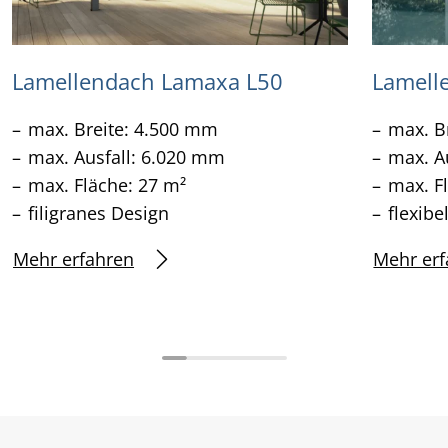
Lamellendach Lamaxa L50
Lamell
max. Breite: 4.500 mm
max. B
max. Ausfall: 6.020 mm
max. A
max. Fläche: 27 m²
max. F
filigranes Design
flexibe
Mehr erfahren
Mehr erf