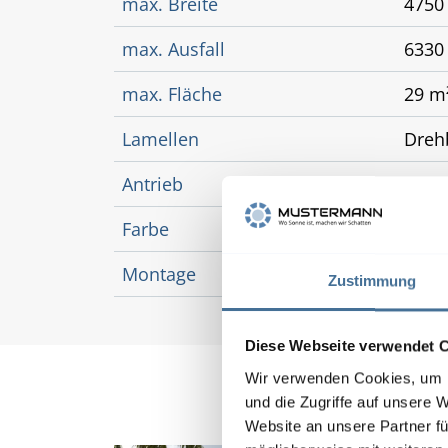
max. Breite
475
max. Ausfall
633
max. Fläche
29 m
Lamellen
Drehb
Antrieb
WMS 
Farbe
Pulv
Montage
Aufge
Zustimmung
Diese Webseite verwendet 
Wir verwenden Cookies, um I
und die Zugriffe auf unsere 
Website an unsere Partner fü