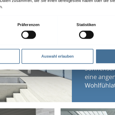
 Daten zusammen, die Sie ihnen bereitgestellt haben oder die s
n.
Präferenzen
Statistiken
Auswahl erlauben
Lamellendä
Sonnensch
eine ang
Wohlfühla