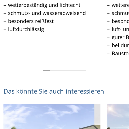
wetterbeständig und lichtecht
wetter
schmutz- und wasserabweisend
schmu
besonders reißfest
besond
luftdurchlässig
luft- u
guter 
bei du
Bausto
Das könnte Sie auch interessieren