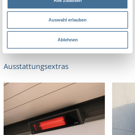
Alle zulassen
a
u
s
Auswahl erlauben
w
a
Ablehnen
h
l
Ausstattungsextras