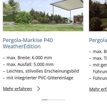
Pergola-Markise P40
Pergol
WeatherEdition
max. B
max. Breite: 6.000 mm
max. T
max. Ausfall: 5.000 mm
mit ge
Leichtes, stilvolles Erscheinungsbild
Führun
mit integrierter PVC-Gittereinlage
Führun
Mehr erfahren
Mehr erf