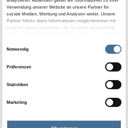
analysieren. Außerdem geben wir Informationen zu Ihrer
Verwendung unserer Website an unsere Partner für
soziale Medien, Werbung und Analysen weiter. Unsere
Partner führen diese Informationen möglicherweise mit
weiteren Daten zusammen, die Sie ihnen bereitgestellt
haben oder die sie im Rahmen Ihrer Nutzung der Dienste
gesammelt haben.
E
Notwendig
i
n
w
Präferenzen
i
l
l
Statistiken
Details und Varianten
i
g
Marketing
u
n
g
s