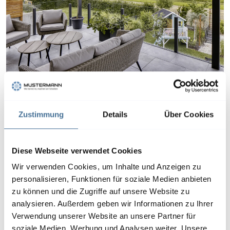
Pergola-Markisen bieten zuverlässigen
Sonnenschutz und schaffen eine
Zustimmung
Details
Über Cookies
entspannte Outdoor-Atmosphäre zum
Genießen.
Diese Webseite verwendet Cookies
Wir verwenden Cookies, um Inhalte und Anzeigen zu
personalisieren, Funktionen für soziale Medien anbieten
zu können und die Zugriffe auf unsere Website zu
analysieren. Außerdem geben wir Informationen zu Ihrer
Verwendung unserer Website an unsere Partner für
soziale Medien, Werbung und Analysen weiter. Unsere