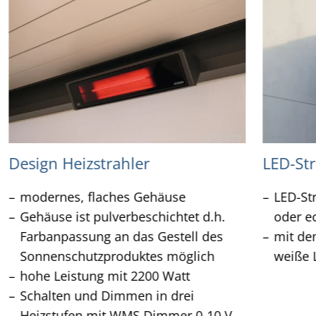
Design Heizstrahler
LED-Str
modernes, flaches Gehäuse
LED-St
Gehäuse ist pulverbeschichtet d.h.
oder e
Farbanpassung an das Gestell des
mit de
Sonnenschutzproduktes möglich
weiße L
hohe Leistung mit 2200 Watt
Schalten und Dimmen in drei
Heizstufen mit WMS Dimmer 0-10 V