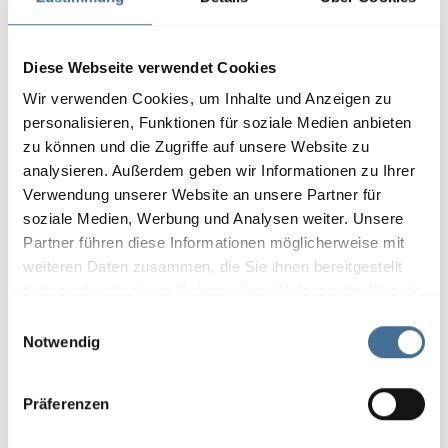
…
Diese Webseite verwendet Cookies
Lamaxa L50 Line / Stern
Wir verwenden Cookies, um Inhalte und Anzeigen zu
personalisieren, Funktionen für soziale Medien anbieten
zu können und die Zugriffe auf unsere Website zu
analysieren. Außerdem geben wir Informationen zu Ihrer
Verwendung unserer Website an unsere Partner für
soziale Medien, Werbung und Analysen weiter. Unsere
Partner führen diese Informationen möglicherweise mit
weiteren Daten zusammen, die Sie ihnen bereitgestellt
haben oder die sie im Rahmen Ihrer Nutzung der Dienste
gesammelt haben.
E
Notwendig
i
n
w
…
Präferenzen
i
l