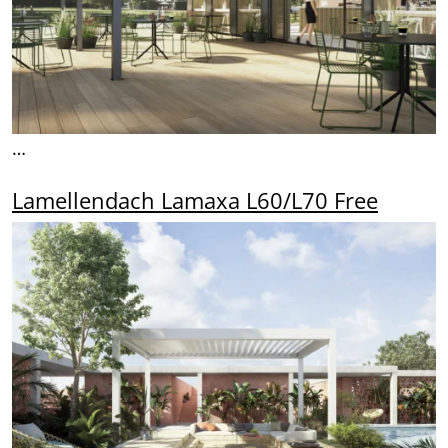
…
Lamellendach Lamaxa L60/L70 Free