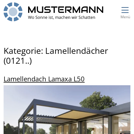
Direkt zur Top-Navigation
Direkt zur Hauptnavigation
Zum Inhalt springen
Direkt zum Footer
Hauptnavigation
Menü
Kategorie:
Lamellendächer
(0121..)
Lamellendach Lamaxa L50