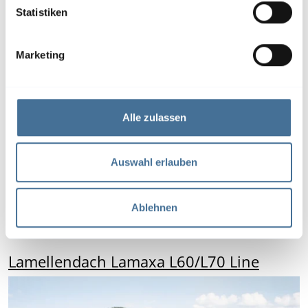
Lamellendach Lamaxa L60
l
Statistiken
i
g
Marketing
u
n
g
s
Alle zulassen
a
u
s
Auswahl erlauben
w
a
Ablehnen
h
…
l
Lamellendach Lamaxa L60/L70 Line